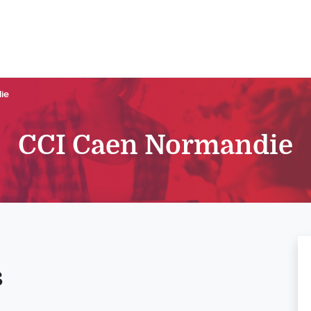
ie
CCI Caen Normandie
s